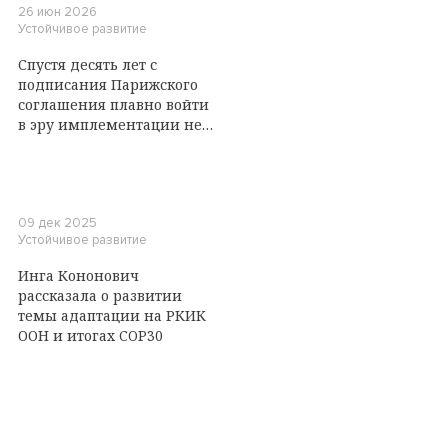
26 июн 2026
Устойчивое развитие
Спустя десять лет с
подписания Парижского
соглашения плавно войти
в эру имплементации не
удалось. Что случилось на
Боннской конференции?
09 дек 2025
Устойчивое развитие
Инга Кононович
рассказала о развитии
темы адаптации на РКИК
ООН и итогах COP30