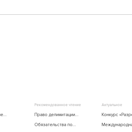
Рекомендованное чтение
Актуальное
ые
Право делимитации
Конкурс «Раз
морских пространств в
споров...
Обязательства по
Международн
его развитии
международному
медиация: от...
международными