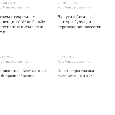
 июл 2026
26 июн 2026
тойчивое развитие
Устойчивое развитие
треча с секретарём
На пути в Анталью:
нвенции ООН по борьбе
контуры будущей
опустыниванием Ясмин
переговорной повестки
уад
 мар 2026
19 дек 2025
тойчивое развитие
Устойчивое развитие
новления в Базе данных
Переговоры глазами
 биоразнообразию
экспертов: ЮНЕА-7