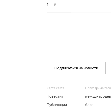
1
…
9
Подписаться на новости
Карта сайта
Популярные теги
Повестка
международн
переговоры
Публикации
блог