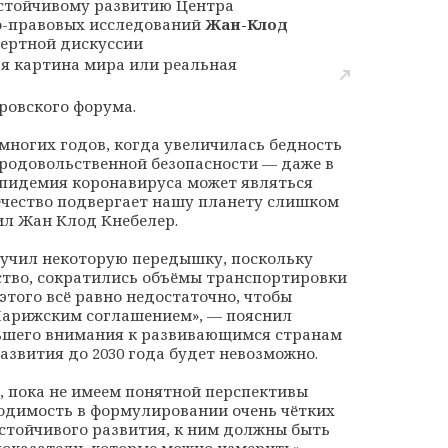
устойчивому развитию Центра
о-правовых исследований
Жан-Клод
пертной дискуссии
ая картина мира или реальная
ровского форума.
многих годов, когда увеличилась бедность
продовольственной безопасности — даже в
эпидемия коронавируса может являться
вечество подвергает нашу планету слишком
л Жан Клод Кнебелер.
лучил некоторую передышку, поскольку
тво, сократились объёмы транспортировки
этого всё равно недостаточно, чтобы
Парижским соглашением», — пояснил
ольшего внимания к развивающимся странам
азвития до 2030 года будет невозможно.
, пока не имеем понятной перспективы
ходимость в формулировании очень чётких
стойчивого развития, к ним должны быть