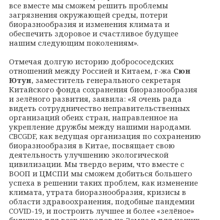
все вместе мы сможем решить проблемы
загрязнения окружающей среды, потери
биоразнообразия и изменения климата и
обеспечить здоровое и счастливое будущее
нашим следующим поколениям».
Отмечая долгую историю добрососедских
отношений между Россией и Китаем, г-жа
Сюн
Ютун
, заместитель генерального секретаря
Китайского фонда сохранения биоразнообразия
и зелёного развития, заявила: «Я очень рада
видеть сотрудничество неправительственных
организаций обеих стран, направленное на
укрепление дружбы между нашими народами.
CBCGDF, как ведущая организация по сохранению
биоразнообразия в Китае, посвящает свою
деятельность улучшению экологической
цивилизации. Мы твердо верим, что вместе с
ВООП и ЦМСПИ мы сможем добиться большего
успеха в решении таких проблем, как изменение
климата, утрата биоразнообразия, кризисы в
области здравоохранения, подобные пандемии
COVID-19, и построить лучшее и более «зелёное»
будущее для всех народов на Земле и для наших