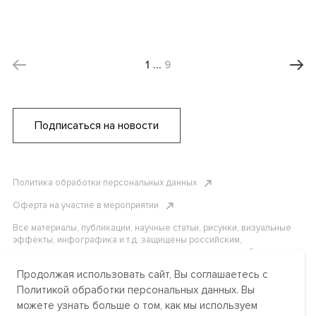
1
…
9
Подписаться на новости
Политика обработки персональных данных
Оферта на участие в мероприятии
Все материалы, публикации, научные статьи, рисунки, визуальные
эффекты, инфографика и т.д. защищены российским,
американским и международным законодательством об авторском
праве. Копирование, воспроизведение и распространение
Продолжая использовать сайт, Вы соглашаетесь с
материалов без письменного разрешения АНО «Центр
международных и сравнительно-правовых исследований» или
Политикой обработки персональных данных. Вы
аффилированных лиц строго запрещено. Пожалуйста, свяжитесь с
можете узнать больше о том, как мы используем
нами, чтобы узнать подробности.