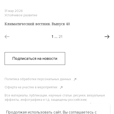
31 мар 2026
Устойчивое развитие
Климатический вестник. Выпуск 40
1
…
21
Подписаться на новости
Политика обработки персональных данных
Оферта на участие в мероприятии
Все материалы, публикации, научные статьи, рисунки, визуальные
эффекты, инфографика и т.д. защищены российским,
американским и международным законодательством об авторском
праве. Копирование, воспроизведение и распространение
Продолжая использовать сайт, Вы соглашаетесь с
материалов без письменного разрешения АНО «Центр