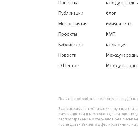
Повестка
международн
переговоры
Публикации
блог
Мероприятия
иммунитеты
Проекты
КМП
Библиотека
медиация
Новости
Международн
трибунал по м
О Центре
Международны
праву
Политика обработки персональных данны
Все материалы, публикации, научные стат
американским и международным законода
распространение материалов без письме
исследований» или аффилированных лиц ст