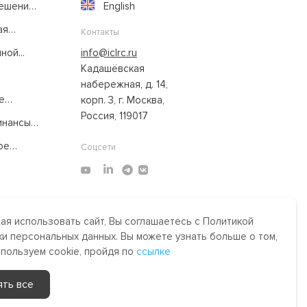
решение
English
ая
Контакты
ой...
info@iclrc.ru
Кадашёвская
набережная, д. 14,
е
корп. 3, г. Москва,
Россия, 119017
нансы:
ое
Соцсети
я использовать сайт, Вы соглашаетесь с Политикой
Made by Uprising
2021
и персональных данных. Вы можете узнать больше о том,
им,
спользуем cookie, пройдя по
ссылке
сти.
ять все