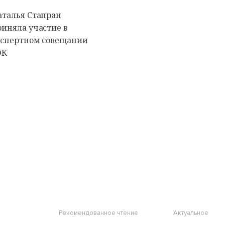
аталья Стапран
риняла участие в
кспертном совещании
ЭК
Рекомендованное чтение
Актуальное