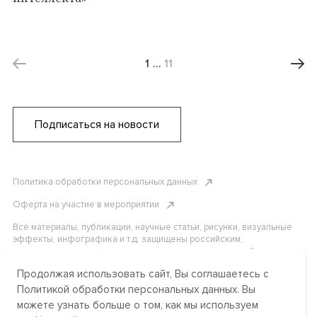
1
…
11
Подписаться на новости
Политика обработки персональных данных
Оферта на участие в мероприятии
Все материалы, публикации, научные статьи, рисунки, визуальные
эффекты, инфографика и т.д. защищены российским,
американским и международным законодательством об авторском
праве. Копирование, воспроизведение и распространение
Продолжая использовать сайт, Вы соглашаетесь с
материалов без письменного разрешения АНО «Центр
международных и сравнительно-правовых исследований» или
Политикой обработки персональных данных. Вы
аффилированных лиц строго запрещено. Пожалуйста, свяжитесь с
можете узнать больше о том, как мы используем
нами, чтобы узнать подробности.