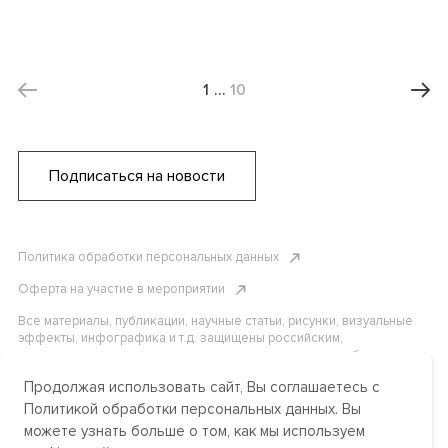
1
…
10
Подписаться на новости
Политика обработки персональных данных
Оферта на участие в мероприятии
Все материалы, публикации, научные статьи, рисунки, визуальные
эффекты, инфографика и т.д. защищены российским,
американским и международным законодательством об авторском
праве. Копирование, воспроизведение и распространение
Продолжая использовать сайт, Вы соглашаетесь с
материалов без письменного разрешения АНО «Центр
международных и сравнительно-правовых исследований» или
Политикой обработки персональных данных. Вы
аффилированных лиц строго запрещено. Пожалуйста, свяжитесь с
можете узнать больше о том, как мы используем
нами, чтобы узнать подробности.