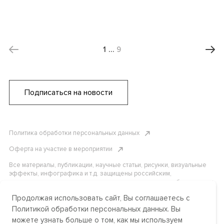
1
…
9
Подписаться на новости
Политика обработки персональных данных
Оферта на участие в мероприятии
Все материалы, публикации, научные статьи, рисунки, визуальные
эффекты, инфографика и т.д. защищены российским,
американским и международным законодательством об авторском
праве. Копирование, воспроизведение и распространение
Продолжая использовать сайт, Вы соглашаетесь с
материалов без письменного разрешения АНО «Центр
международных и сравнительно-правовых исследований» или
Политикой обработки персональных данных. Вы
аффилированных лиц строго запрещено. Пожалуйста, свяжитесь с
можете узнать больше о том, как мы используем