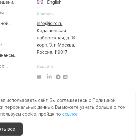
решение
English
ая
Контакты
ой...
info@iclrc.ru
Кадашёвская
набережная, д. 14,
е
корп. 3, г. Москва,
Россия, 119017
нансы:
ое
Соцсети
я использовать сайт, Вы соглашаетесь с Политикой
Made by Uprising
2021
и персональных данных. Вы можете узнать больше о том,
им,
спользуем cookie, пройдя по
ссылке
сти.
ять все