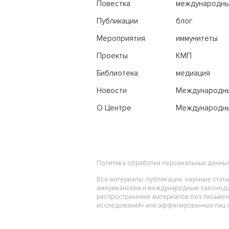
Повестка
международн
переговоры
Публикации
блог
Мероприятия
иммунитеты
Проекты
КМП
Библиотека
медиация
Новости
Международн
трибунал по м
О Центре
Международны
праву
Политика обработки персональных данны
Все материалы, публикации, научные стат
американским и международным законода
распространение материалов без письме
исследований» или аффилированных лиц ст