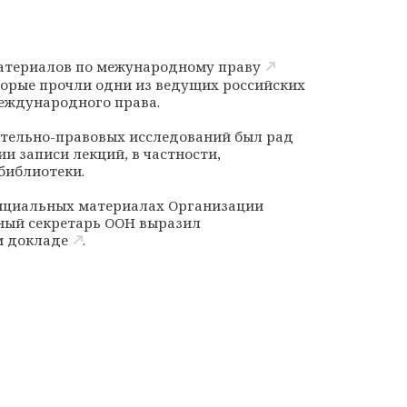
атериалов по межународному праву
орые прочли одни из ведущих российских
международного права.
тельно-правовых исследований был рад
ии записи лекций, в частности,
библиотеки.
фициальных материалах Организации
ный секретарь ООН выразил
м
докладе
.