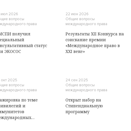
 июл 2026
22 июн 2026
щие вопросы
Общие вопросы
ждународного права
международного права
МСПИ получил
Результаты XII Конкурса на
пециальный
соискание премии
нсультативный статус
«Международное право в
ри ЭКОСОС
XXI веке»
 окт 2025
24 сен 2025
щие вопросы
Общие вопросы
ждународного права
международного права
ажировка по теме
Открыт набор на
ивилегий и
Стипендиальную
ммунитетов
программу
еждународных
ганизаций