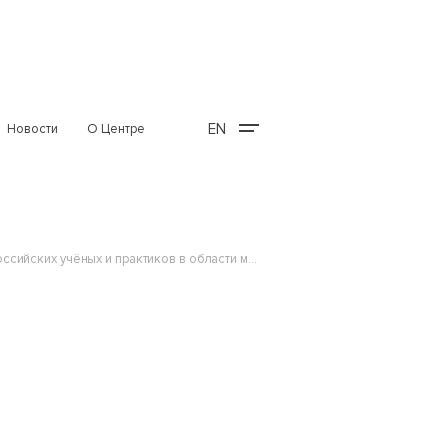
EN
Новости
О Центре
Библиотека аудиовизуальных материалов по международному праву начала публикацию лекций российских учёных и практиков в области международного права