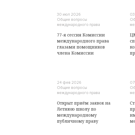
30 июл 2026
03
Общие вопросы
Об
международного права
ме
77-я сессия Комиссии
Ц
международного права
с
глазами помощников
ко
члена Комиссии
п
24 фев 2026
07
Общие вопросы
Об
международного права
ме
Открыт приём заявок на
Ст
Летнюю школу по
пр
международному
и
публичному праву
м
ор