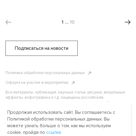
1
…
10
Подписаться на новости
Политика обработки персональных данных
Оферта на участие в мероприятии
Все материалы, публикации, научные статьи, рисунки, визуальные
эффекты, инфографика и т.д. защищены российским,
американским и международным законодательством об авторском
праве. Копирование, воспроизведение и распространение
Продолжая использовать сайт, Вы соглашаетесь с
материалов без письменного разрешения АНО «Центр
международных и сравнительно-правовых исследований» или
Политикой обработки персональных данных. Вы
аффилированных лиц строго запрещено. Пожалуйста, свяжитесь с
можете узнать больше о том, как мы используем
нами, чтобы узнать подробности.
cookie, пройдя по
ссылке