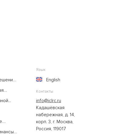
Язык
решение
English
ая
Контакты
ой...
info@iclrc.ru
Кадашёвская
набережная, д. 14,
е
корп. 3, г. Москва,
Россия, 119017
нансы: