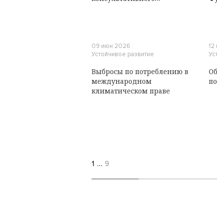
заключения
Международного Суда ООН
о климатических
обязательствах государств
09 июн 2026
12
Устойчивое развитие
Ус
Выбросы по потреблению в
Об
международном
по
климатическом праве
1
…
9