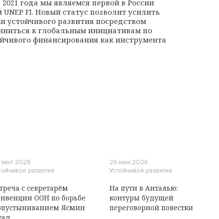
 2021 года мы являемся первой в России
UNEP FI. Новый статус позволит усилить
и устойчивого развития посредством
иниться к глобальным инициативам по
йчивого финансирования как инструмента
 июл 2026
26 июн 2026
тойчивое развитие
Устойчивое развитие
треча с секретарём
На пути в Анталью:
нвенции ООН по борьбе
контуры будущей
опустыниванием Ясмин
переговорной повестки
уад