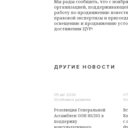
Мы рады сообщить, что с ноября
организацией, поддерживающей 
работу по продвижению повестк
правовой экспертизы и присоед
освещению и продвижению усто
достижения ЦУР!
ДРУГИЕ НОВОСТИ
05 авг 2026
07
Устойчивое развитие
Ус
Резолюция Генеральной
Вс
Ассамблеи ООН 80/263 в
Ко
поддержку
с 
консультативного
Ф