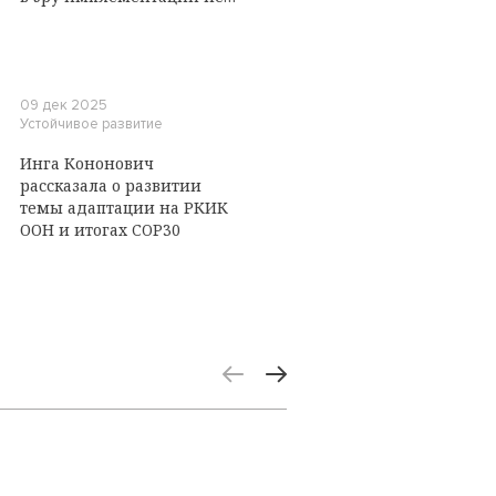
удалось. Что случилось на
Боннской конференции?
09 дек 2025
Устойчивое развитие
Инга Кононович
рассказала о развитии
темы адаптации на РКИК
ООН и итогах COP30