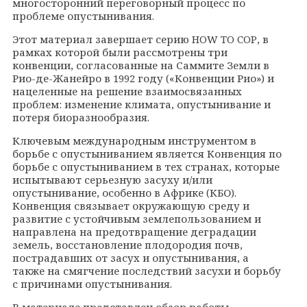
многосторонний переговорный процесс по
проблеме опустынивания.
Этот материал завершает серию
HOW
TO
COP
, в
рамках которой были рассмотрены три
конвенции, согласованные на Саммите Земли в
Рио-де-Жанейро в 1992 году («Конвенции Рио») и
нацеленные на решение взаимосвязанных
проблем: изменение климата, опустынивание и
потеря биоразнообразия.
Ключевым международным инструментом в
борьбе с опустыниванием является Конвенция по
борьбе с опустыниванием в тех странах, которые
испытывают серьезную засуху и/или
опустынивание, особенно в Африке (КБО).
Конвенция связывает окружающую среду и
развитие с устойчивым землепользованием и
направлена на предотвращение деградации
земель, восстановление плодородия почв,
пострадавших от засух и опустынивания, а
также на смягчение последствий засухи и борьбу
с причинами опустынивания.
В материале представлен обзор работы