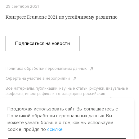
29 сентября 2021
Конгресс Ecumene 2021 по устойчивому развитию
Подписаться на новости
Политика обработки персональных данных
Оферта на участие в мероприятии
Все материалы, публикации, научные статьи, рисунки, визуальные
эффекты, инфографика и т.д. защищены российским,
американским и международным законодательством об авторском
праве. Копирование, воспроизведение и распространение
Продолжая использовать сайт, Вы соглашаетесь с
материалов без письменного разрешения АНО «Центр
международных и сравнительно-правовых исследований» или
Политикой обработки персональных данных. Вы
аффилированных лиц строго запрещено. Пожалуйста, свяжитесь с
можете узнать больше о том, как мы используем
нами, чтобы узнать подробности.
cookie, пройдя по
ссылке