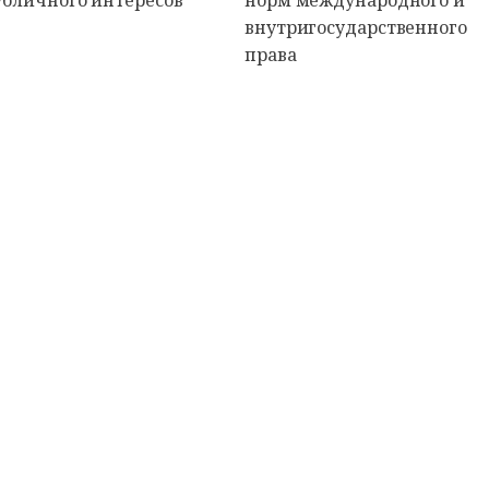
убличного интересов
норм международного и
внутригосударственного
права