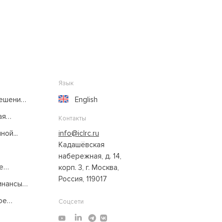
Язык
решение
English
ая
Контакты
ой...
info@iclrc.ru
Кадашёвская
набережная, д. 14,
е
корп. 3, г. Москва,
Россия, 119017
нансы:
ое
Соцсети