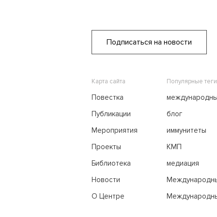
Подписаться на новости
Карта сайта
Популярные теги
Повестка
международн
переговоры
Публикации
блог
Мероприятия
иммунитеты
Проекты
КМП
Библиотека
медиация
Новости
Международн
трибунал по м
О Центре
Международны
праву