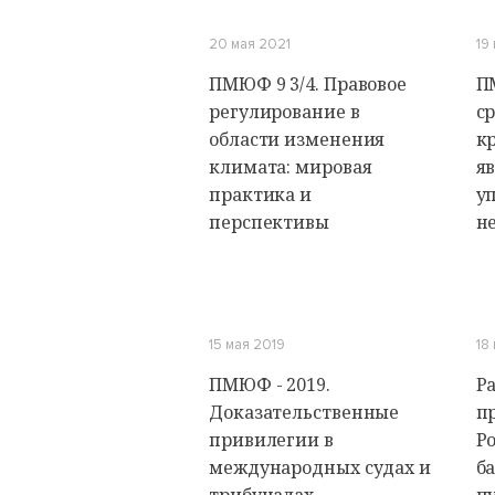
20 мая 2021
19
ПМЮФ 9 3/4. Правовое
П
регулирование в
ср
области изменения
к
климата: мировая
я
практика и
у
перспективы
н
15 мая 2019
18
ПМЮФ - 2019.
Р
Доказательственные
п
привилегии в
Р
международных судах и
ба