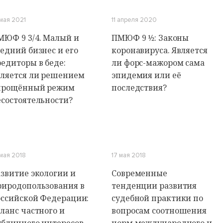
 мая 2021
11 апреля 2020
МЮФ 9 3/4. Малый и
ПМЮФ 9 1⁄2: Законы
едний бизнес и его
коронавируса. Является
редиторы в беде:
ли форс-мажором сама
вляется ли решением
эпидемия или её
прощённый режим
последствия?
есостоятельности?
 мая 2018
17 мая 2018
азвитие экологии и
Современные
риродопользования в
тенденции развития
оссийской Федерации:
судебной практики по
ланс частного и
вопросам соотношения