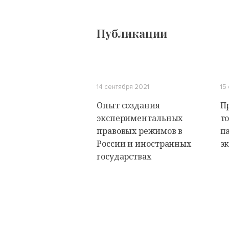
Публикации
14 сентября 2021
15
Опыт создания
П
экспериментальных
т
правовых режимов в
п
России и иностранных
э
государствах