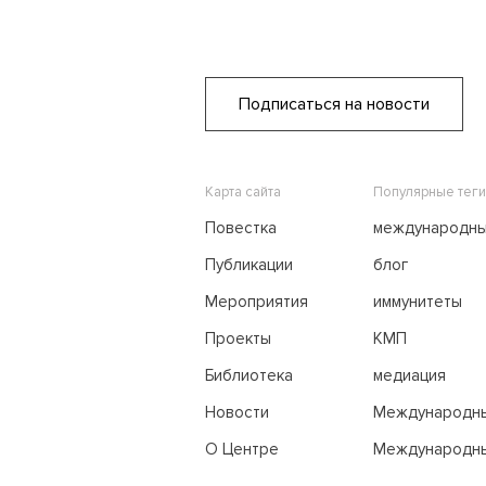
Подписаться на новости
Карта сайта
Популярные теги
Повестка
международн
переговоры
Публикации
блог
Мероприятия
иммунитеты
Проекты
КМП
Библиотека
медиация
Новости
Международн
трибунал по м
О Центре
Международны
праву