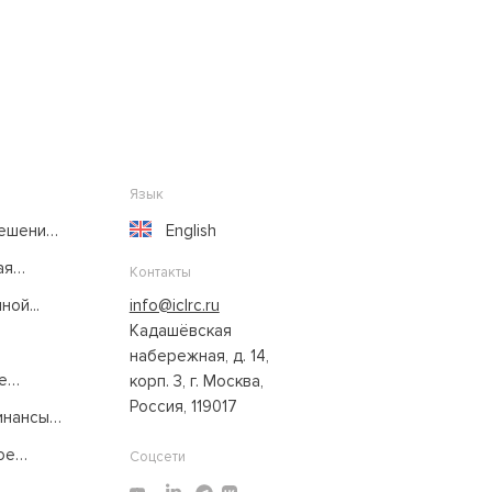
Язык
решение
English
ая
Контакты
ой...
info@iclrc.ru
Кадашёвская
набережная, д. 14,
е
корп. 3, г. Москва,
Россия, 119017
нансы:
ое
Соцсети