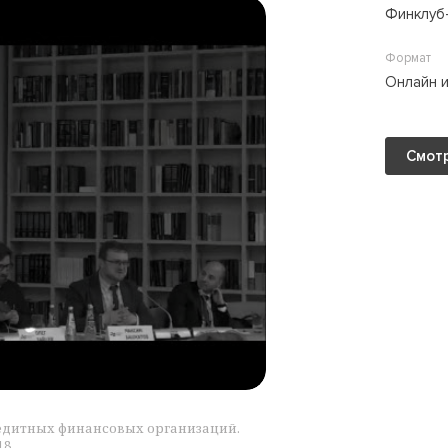
Финклуб-
Формат
Онлайн 
Смотр
едитных финансовых организаций.
18