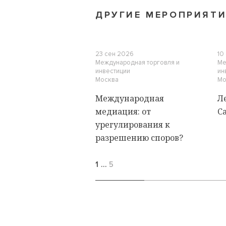
ДРУГИЕ МЕРОПРИЯТ
23 сен 2026
10
Международная торговля и
Ме
инвестиции
ин
Москва
Мо
Международная
Л
медиация: от
С
урегулирования к
разрешению споров?
1
…
5