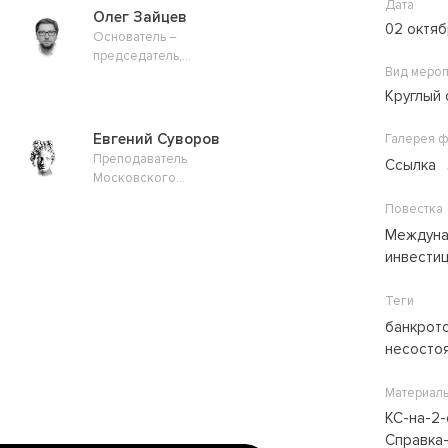
Дата
Олег Зайцев
02 октяб
Основатель –
председатель,
Вид мероп
Национальная ассоциация
специалистов по
Круглый 
банкротству и управлению
проблемными активами
Евгений Суворов
Галерея 
«Банкротный клуб»
Преподаватель
Ссылка
Московского
государственного
Повестка
юридического
Междуна
университета им. О.Е.
Кутафина (МГЮА); партнёр
инвести
юридической фирмы
«Синум АДВ»
Теги
банкрот
несосто
Материал
КС-на-2-
Справка