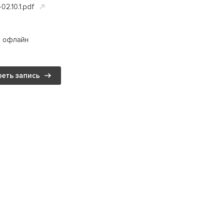
02.10.1.pdf
и офлайн
еть запись