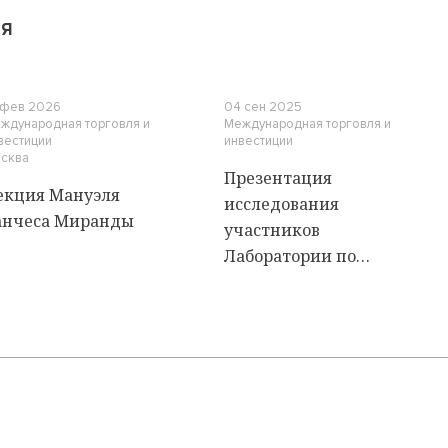
ИЯ
 фев 2026
04 сен 2025
ждународная торговля и
Международная торговля и
вестиции
инвестиции
сква
Презентация
екция Мануэля
исследования
анчеса Миранды
участников
Лаборатории по
инвестиционному
праву и арбитражу
(вебинар)