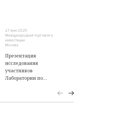
27 мая 2025
Международная торговля и
инвестиции
Москва
Презентация
исследования
участников
Лаборатории по
инвестиционному
праву и арбитражу