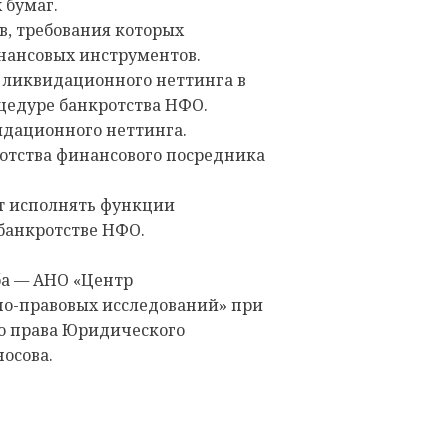
 бумаг.
в, требования которых
нансовых инструментов.
 ликвидационного неттинга в
цедуре банкротства НФО.
дационного неттинга.
ротства финансового посредника
ет исполнять функции
банкротстве НФО.
ба
АНО «Центр
—
о-правовых исследований» при
о права Юридического
носова.