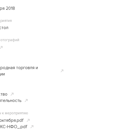
ря 2018
риятия
стол
фотографий
родная торговля и
ции
ство
ятельность
ы к мероприятию
октября.pdf
-КС-НФО_.pdf