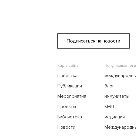
Подписаться на новости
Карта сайта
Популярные теги
Повестка
международн
переговоры
Публикации
блог
Мероприятия
иммунитеты
Проекты
КМП
Библиотека
медиация
Новости
Международн
трибунал по м