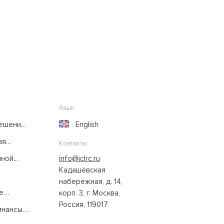
Язык
решение
English
ая
Контакты
ой...
info@iclrc.ru
Кадашёвская
набережная, д. 14,
е
корп. 3, г. Москва,
Россия, 119017
нансы: