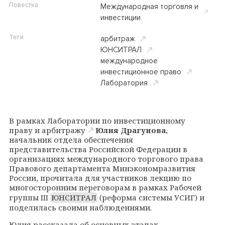
Повестка
Международная торговля и
инвестиции
Теги
арбитраж
ЮНСИТРАЛ
международное
инвестиционное право
Лаборатория
В рамках
Лаборатории по инвестиционному
праву и арбитражу
Юлия Драгунова
,
начальник отдела обеспечения
представительства Российской Федерации в
организациях международного торгового права
Правового департамента Минэкономразвития
России, прочитала для участников лекцию по
многосторонним переговорам в рамках Рабочей
группы
III
ЮНСИТРАЛ
(реформа системы УСИГ) и
поделилась своими наблюдениями.
Юлия рассказала об основных этапах