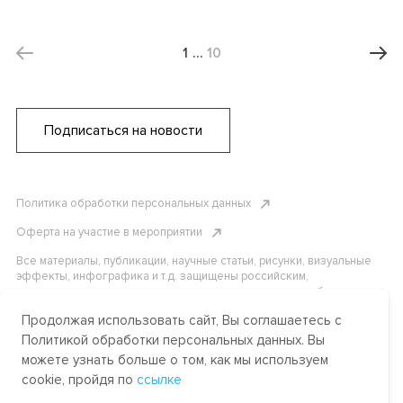
1
…
10
Подписаться на новости
Политика обработки персональных данных
Оферта на участие в мероприятии
Все материалы, публикации, научные статьи, рисунки, визуальные
эффекты, инфографика и т.д. защищены российским,
американским и международным законодательством об авторском
праве. Копирование, воспроизведение и распространение
Продолжая использовать сайт, Вы соглашаетесь с
материалов без письменного разрешения АНО «Центр
международных и сравнительно-правовых исследований» или
Политикой обработки персональных данных. Вы
аффилированных лиц строго запрещено. Пожалуйста, свяжитесь с
можете узнать больше о том, как мы используем
нами, чтобы узнать подробности.
cookie, пройдя по
ссылке