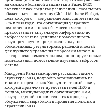
на саммите большой двадцатки в Риме, IMEO
выступает как средство реализации Глобального
обязательства по метану (Global Methane Pledge),
цель которого
—
сокращение эмиссии метана на
30% к 2030 году. Эта организация устраняет
недостатки в знаниях об эмиссии метана;
предоставляет актуальную информацию по
выбросам метана; усиливает озабоченность
государств путём продвижения научно
обоснованных регуляторных решений и целей
для лучшего управления выбросами метана в
секторе ископаемого топлива; инициирует новые
исследования, помогающие изучению выбросов
метана.
Манфреди Кальтаджироне рассказал также о
структуре
IMEO
, подробно остановившись на
таком его органе, как Консультативный совет,
который привлекает представителей НКО и
фондов, международных организаций, НИИ,
госучреждений и правительств к процессу
обсуждения, выработки и принятия политик и
стратегий IMEO.