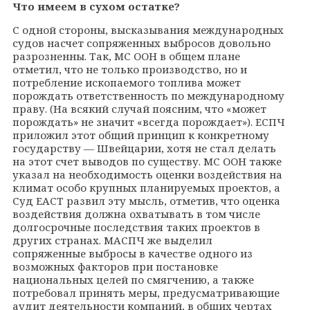
Что имеем в сухом остатке?
С одной стороны, высказывания международных
судов насчет сопряженных выбросов довольно
разрозненны. Так, МС ООН в общем плане
отметил, что не только производство, но и
потребление ископаемого топлива может
порождать ответственность по международному
праву. (На всякий случай поясним, что «может
порождать» не значит
«всегда порождает»). ЕСПЧ
приложил этот общий принцип к конкретному
государству — Швейцарии, хотя не стал делать
на этот счет выводов по существу. МС ООН также
указал на необходимость оценки воздействия на
климат особо крупных планируемых проектов, а
Суд ЕАСТ развил эту мысль, отметив, что оценка
воздействия должна охватывать в том числе
долгосрочные последствия таких проектов в
других странах. МАСПЧ же выделил
сопряженные выбросы в качестве одного из
возможных факторов при постановке
национальных целей по смягчению, а также
потребовал принять меры, предусматривающие
аудит деятельности компаний, в общих чертах