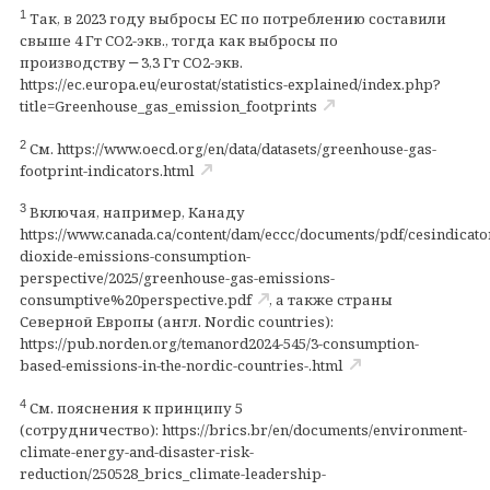
1
Так, в 2023 году выбросы ЕС по потреблению составили
свыше 4 Гт CO2-экв., тогда как выбросы по
производству
3,3 Гт CO2-экв.
–
https://ec.europa.eu/eurostat/statistics-explained/index.php?
title=Greenhouse_gas_emission_footprints
2
См.
https://www.oecd.org/en/data/datasets/greenhouse-gas-
footprint-indicators.html
3
Включая, например, Канаду
https://www.canada.ca/content/dam/eccc/documents/pdf/cesindicato
dioxide-emissions-consumption-
perspective/2025/greenhouse-gas-emissions-
consumptive%20perspective.pdf
,
а также страны
Северной Европы (англ.
Nordic countries):
https://pub.norden.org/temanord2024-545/3-consumption-
based-emissions-in-the-nordic-countries-.html
4
См. пояснения к принципу 5
(сотрудничество):
https://brics.br/en/documents/environment-
climate-energy-and-disaster-risk-
reduction/250528_brics_climate-leadership-