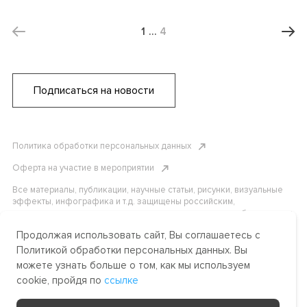
1
…
4
Подписаться на новости
Политика обработки персональных данных
Оферта на участие в мероприятии
Все материалы, публикации, научные статьи, рисунки, визуальные
эффекты, инфографика и т.д. защищены российским,
американским и международным законодательством об авторском
праве. Копирование, воспроизведение и распространение
Продолжая использовать сайт, Вы соглашаетесь с
материалов без письменного разрешения АНО «Центр
международных и сравнительно-правовых исследований» или
Политикой обработки персональных данных. Вы
аффилированных лиц строго запрещено. Пожалуйста, свяжитесь с
можете узнать больше о том, как мы используем
нами, чтобы узнать подробности.
cookie, пройдя по
ссылке