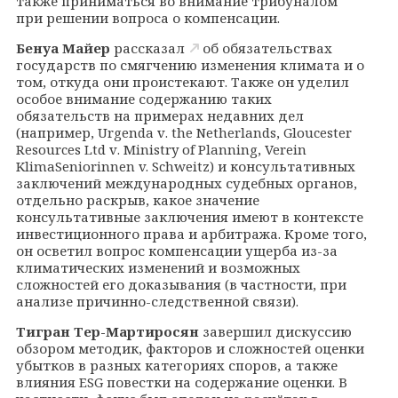
также приниматься во внимание трибуналом
при решении вопроса о компенсации.
Бенуа Майер
рассказал
об обязательствах
государств по смягчению изменения климата и о
том, откуда они проистекают. Также он уделил
особое внимание содержанию таких
обязательств на примерах недавних дел
(например,
Urgenda
v
.
the
Netherlands
,
Gloucester
Resources
Ltd
v
.
Ministry
of
Planning
, Verein
KlimaSeniorinnen v. Schweitz) и консультативных
заключений международных судебных органов,
отдельно раскрыв, какое значение
консультативные заключения имеют в контексте
инвестиционного права и арбитража. Кроме того,
он осветил вопрос компенсации ущерба из-за
климатических изменений и возможных
сложностей его доказывания (в частности, при
анализе причинно-следственной связи).
Тигран Тер-Мартиросян
завершил дискуссию
обзором методик, факторов и сложностей оценки
убытков в разных категориях споров, а также
влияния ESG повестки на содержание оценки. В