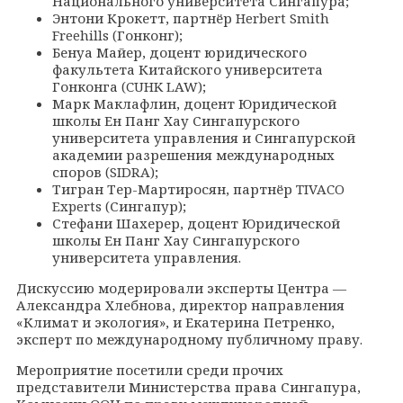
Национального университета Сингапура;
Энтони Крокетт, партнёр Herbert Smith
Freehills (Гонконг);
Бенуа Майер, доцент юридического
факультета Китайского университета
Гонконга (CUHK LAW);
Марк Маклафлин, доцент Юридической
школы Ен Панг Хау Сингапурского
университета управления и Сингапурской
академии разрешения международных
споров (SIDRA);
Тигран Тер-Мартиросян, партнёр TIVACO
Experts (Сингапур);
Стефани Шахерер, доцент Юридической
школы Ен Панг Хау Сингапурского
университета управления.
Дискуссию модерировали эксперты Центра —
Александра Хлебнова, директор направления
«Климат и экология», и Екатерина Петренко,
эксперт по международному публичному праву.
Мероприятие посетили среди прочих
представители Министерства права Сингапура,