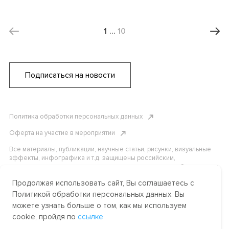
1
…
10
Подписаться на новости
Политика обработки персональных данных
Оферта на участие в мероприятии
Все материалы, публикации, научные статьи, рисунки, визуальные
эффекты, инфографика и т.д. защищены российским,
американским и международным законодательством об авторском
праве. Копирование, воспроизведение и распространение
Продолжая использовать сайт, Вы соглашаетесь с
материалов без письменного разрешения АНО «Центр
международных и сравнительно-правовых исследований» или
Политикой обработки персональных данных. Вы
аффилированных лиц строго запрещено. Пожалуйста, свяжитесь с
можете узнать больше о том, как мы используем
нами, чтобы узнать подробности.
cookie, пройдя по
ссылке