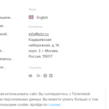
Язык
решение
English
ая
Контакты
ой...
info@iclrc.ru
Кадашёвская
набережная, д. 14,
е
корп. 3, г. Москва,
Россия, 119017
нансы:
ое
Соцсети
я использовать сайт, Вы соглашаетесь с Политикой
Made by Uprising
2021
и персональных данных. Вы можете узнать больше о том,
им,
спользуем cookie, пройдя по
ссылке