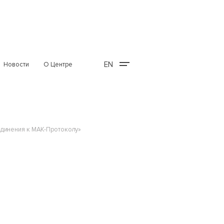
EN
Новости
О Центре
единения к МАК-Протоколу»