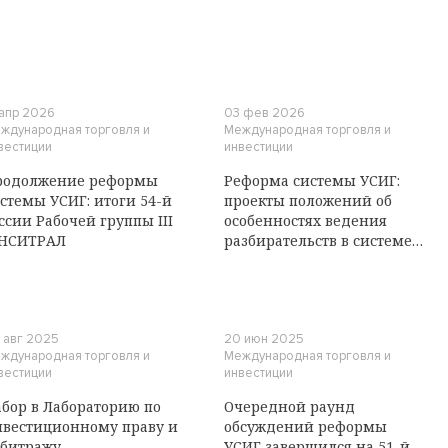
 апр 2026
03 фев 2026
ждународная торговля и
Международная торговля и
вестиции
инвестиции
родолжение реформы
Реформа системы УСИГ:
стемы УСИГ: итоги 54-й
проекты положений об
ссии Рабочей группы III
особенностях ведения
НСИТРАЛ
разбирательств в системе
УСИГ в целом
финализированы
 авг 2025
20 июн 2025
ждународная торговля и
Международная торговля и
вестиции
инвестиции
бор в Лабораторию по
Очередной раунд
вестиционному праву и
обсуждений реформы
битражу
УСИГ завершился на 51-й