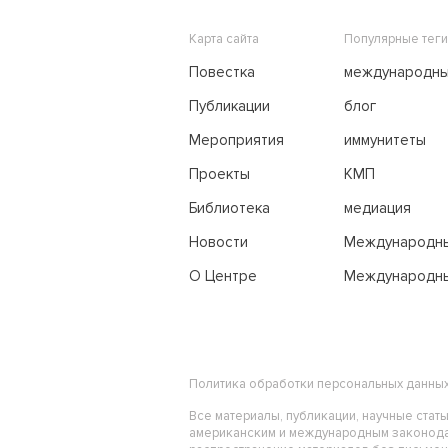
Карта сайта
Популярные теги
Повестка
международн
переговоры
Публикации
блог
Мероприятия
иммунитеты
Проекты
КМП
Библиотека
медиация
Новости
Международн
трибунал по м
О Центре
Международны
праву
Политика обработки персональных данны
Все материалы, публикации, научные стат
американским и международным законода