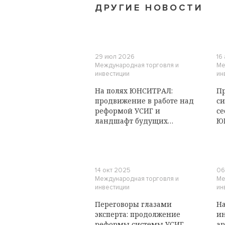
ДРУГИЕ НОВОСТИ
29 июл 2026
16
Международная торговля и
Ме
инвестиции
ин
На полях ЮНСИТРАЛ:
П
продвижение в работе над
си
реформой УСИГ и
се
ландшафт будущих
Ю
цифровых проектов
14 окт 2025
06
Международная торговля и
Ме
инвестиции
ин
Переговоры глазами
На
эксперта: продолжение
ин
реформы системы УСИГ
ар