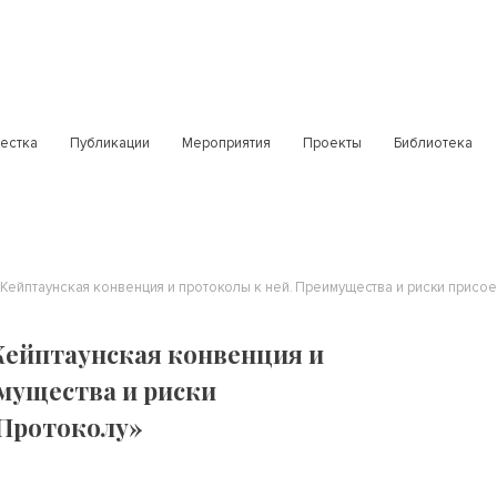
естка
Публикации
Мероприятия
Проекты
Библиотека
Кейптаунская конвенция и протоколы к ней. Преимущества и риски присо
Кейптаунская конвенция и
мущества и риски
Протоколу»