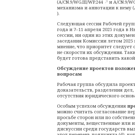
(
A/CN.9/WG.III/WP.244
и
A/CN.9/WG
механизма и аннотации к нему (
).
Следующая сессия Рабочей групп
года и 7–11 апреля 2025 года в 
сессии, ни один из этих докуме
заседания Комиссии летом 2025 
мнение, что приоритет следует 
не скорости их обсуждения. Таки
будет готова представить како
Обсуждение проектов положе
вопросам
Рабочая группа обсудила проек
доказательств, разделения дел,
отсутствия юридического основа
Особым успехом обсуждения
пр
можно считать согласование пе
просьбе сторон или по собстве
документы, вещественные или и
дискуссии среди государств вы
этот перечень подпункта (d), к