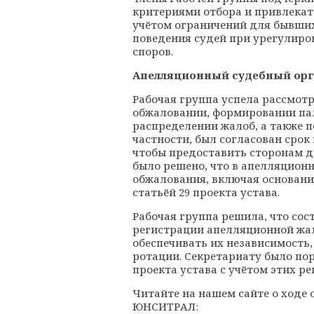
критериями отбора и привлекат
учётом ограничений для бывших
поведения
судей при урегулир
споров
.
Апелляционный судебный ор
Рабочая группа успела рассмот
обжаловании, формировании па
распределении жалоб, а также п
частности, был согласован срок
чтобы предоставить сторонам д
было решено, что в апелляцион
обжалования, включая основан
статьёй 29 проекта устава.
Рабочая группа решила, что со
регистрации апелляционной жал
обеспечивать их независимость
ротации. Секретариату было пор
проекта устава с учётом этих р
Читайте на нашем сайте о ходе 
ЮНСИТРАЛ: