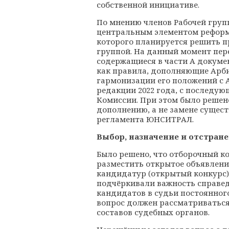
собственной инициативе.
По мнению членов Рабочей груп
центральным элементом реформ
которого планируется решить п
группой. На данный момент пе
содержащиеся в части А докум
как правила, дополняющие Арб
гармонизации его положений с
редакции 2022 года, с последу
Комиссии. При этом было решено
дополнению, а не замене суще
регламента ЮНСИТРАЛ.
Выбор
,
назначение
и отстран
Было решено, что отборочный 
разместить открытое объявлен
кандидатур (открытый конкурс)
подчёркивали важность справед
кандидатов в судьи постоянного
вопрос должен рассматриватьс
составов судебных органов.