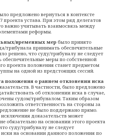
было предложено вернуться в контексте
7 проекта устава. При этом ряд делегатов
то важно учитывать взаимосвязь между
элементами реформы.
льных/временных мер
было принято
да/трибунала принимать обеспечительные
ыло решено, что суду/трибуналу не следует
 обеспечительные меры по собственной
ого проекта положения станет предметом
уппы на одной из предстоящих сессий.
а положения о раннем отклонении иска
казательств. В частности, было предложено
атайствовать об отклонении иска в случае,
ючены судом/трибуналом. Таким образом
озложить ответственность на стороны за
предложение не было поддержано прямо.
т исключения доказательств может
 не обязательно на основании этого проекта
что суду/трибуналу не следует
 иски на основании данного положения по