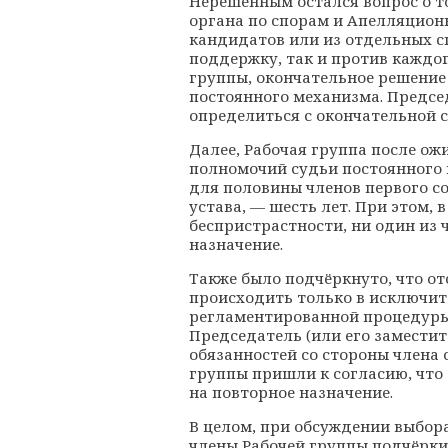
Нерешённым остался вопрос о то
органа по спорам и Апелляционн
кандидатов или из отдельных с
поддержку, так и против каждог
группы, окончательное решение 
постоянного механизма. Предсе
определиться с окончательной 
Далее, Рабочая группа после ож
полномочий судьи постоянного 
для половины членов первого сос
устава, — шесть лет. При этом, 
беспристрастности, ни один из 
назначение.
Также было подчёркнуто, что о
происходить только в исключит
регламентированной процедуры.
Председатель (или его заместит
обязанностей со стороны члена 
группы пришли к согласию, что
на повторное назначение.
В целом, при обсуждении выбора
члены Рабочей группы подчёрки