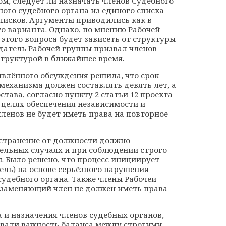
м, следует ли назначать членов Судебного
ого судебного органа из единого списка
писков. Аргументы приводились как в
о варианта. Однако, по мнению Рабочей
этого вопроса будет зависеть от структуры
датель Рабочей группы призвал членов
структурой в ближайшее время.
ивлённого обсуждения решила, что срок
механизма должен составлять девять лет, а
тава, согласно пункту 2 статьи 12 проекта
в целях обеспечения независимости и
членов не будет иметь права на повторное
тстранение от должности должно
ельных случаях и при соблюдении строго
 Было решено, что процесс инициирует
ель) на основе серьёзного нарушения
судебного органа. Также члены Рабочей
 заменяющий член не должен иметь права
 и назначения членов судебных органов,
вали важность баланса между строгими