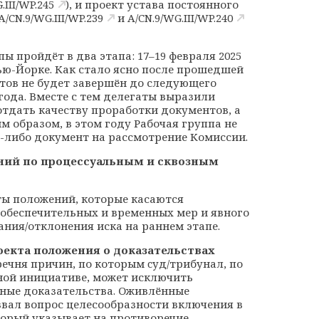
.III/WP.245
), и проект устава постоянного
A/CN.9/WG.III/WP.239
и
A/CN.9/WG.III/WP.240
ы пройдёт в два этапа: 17–19 февраля 2025
Нью-Йорке. Как стало ясно после прошедшей
нтов не будет завершён до следующего
года. Вместе с тем делегаты выразили
отдать качеству проработки документов, а
м образом, в этом году Рабочая группа не
й-либо документ на рассмотрение Комиссии.
ний по процессуальным и сквозным
ты положений, которые касаются
 обеспечительных и временных мер и явного
ния/отклонения иска на раннем этапе.
оекта положения о доказательствах
речня причин, по которым
c
уд/трибунал, по
нной инициативе, может исключить
ные доказательства. Оживлённые
звал вопрос целесообразности включения в
оторый указывает на противоречие