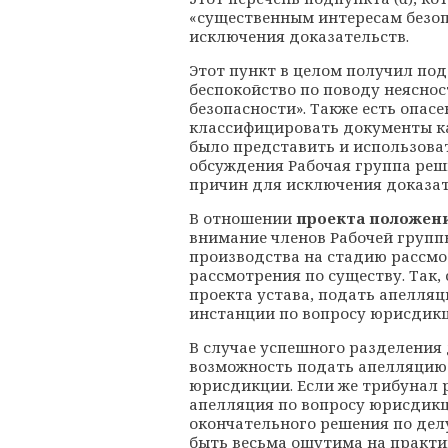
«существенным интересам безоп
исключения доказательств.
Этот пункт в целом получил по
беспокойство по поводу неясно
безопасности». Также есть опасе
классифицировать документы ка
было представить и использоват
обсуждения Рабочая группа реш
причин для исключения доказат
В отношении
проекта положени
внимание членов Рабочей групп
производства на стадию рассмо
рассмотрения по существу. Так,
проекта устава, подать апелля
инстанции по вопросу юрисдикци
В случае успешного разделения 
возможность подать апелляцию 
юрисдикции. Если же трибунал 
апелляция по вопросу юрисдикц
окончательного решения по дел
быть весьма ощутима на практи