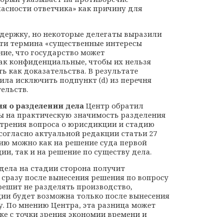
асности ответчика» как причину для
ддержку, но некоторые делегаты выразили
сти термина «существенные интересы
ние, что государство может
к конфиденциальные, чтобы их нельзя
ь как доказательства. В результате
ила исключить подпункт (d) из перечня
ельств.
я о разделении дела
Центр обратил
ы на практическую значимость разделения
трения вопроса о юрисдикции и стадию
 согласно актуальной редакции статьи 27
цию можно как на решение суда первой
и, так и на решение по существу дела.
дела на стадии сторона получит
сразу после вынесения решения по вопросу
решит не разделять производство,
ии будет возможна только после вынесения
у. По мнению Центра, эта разница может
ке с точки зрения экономии времени и