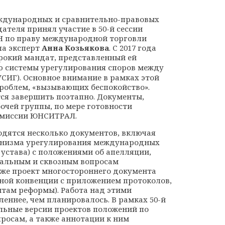
международных и сравнительно-правовых
ателя принял участие в 50-й сессии
ОН по праву международной торговли
ла эксперт
Анна Козьякова
. С 2017 года
ирокий мандат, представленный ей
ю системы урегулирования споров между
СИГ). Основное внимание в рамках этой
роблем, «вызывающих беспокойство».
ся завершить поэтапно. Документы,
бочей группы, по мере готовности
омиссии ЮНСИТРАЛ.
одятся несколько документов, включая
ханизма урегулирования международных
устава) с положениями об апелляции,
уальным и сквозным вопросам
акже проект многостороннего документа
ной конвенции с приложением протоколов,
там реформы). Работа над этими
еннее, чем планировалось. В рамках 50-й
льные версии проектов положений по
росам, а также аннотации к ним