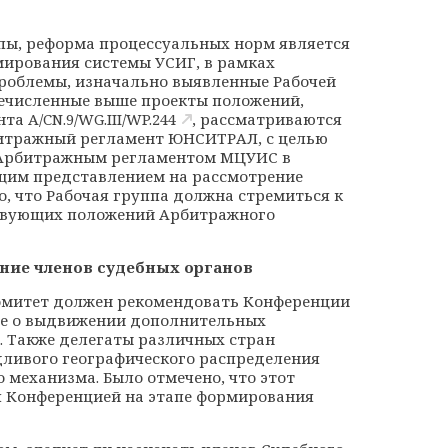
пы, реформа процессуальных норм является
ирования системы УСИГ, в рамках
роблемы, изначально выявленные Рабочей
речисленные выше проекты положений,
ента
A/CN.9/WG.III/WP.244
, рассматриваются
итражный регламент ЮНСИТРАЛ, с целью
 Арбитражным регламентом МЦУИС в
ющим представлением на рассмотрение
, что Рабочая группа должна стремиться к
ствующих положений Арбитражного
ение
членов судебных органов
комитет должен рекомендовать Конференции
ие о выдвижении дополнительных
. Также делегаты различных стран
ливого географического распределения
 механизма. Было отмечено, что этот
я Конференцией на этапе формирования