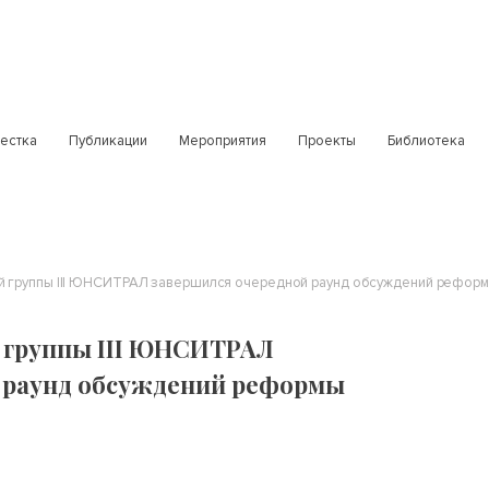
естка
Публикации
Мероприятия
Проекты
Библиотека
ей группы III ЮНСИТРАЛ завершился очередной раунд обсуждений рефор
й группы III ЮНСИТРАЛ
 раунд обсуждений реформы