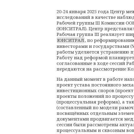
20-24 января 2025 года Центр 
исследований в качестве наблюд
Рабочей группы III Комиссии О
(ЮНСИТРАЛ). Центр представля
Рабочая группа III реализует ш
ЮНСИТРАЛ
, по реформировани
инвесторами и государствами (У
работы уделяется устранению п
Работу над реформой планирует
согласованные в ходе сессий Ра
передаются на рассмотрение К
На данный момент в работе нах
проект устава постоянного ме
инвестиционных споров (проект 
проекты положений по процесс
(процессуальная реформа), а т
(составленный по модели рамоч
посвящённых отдельным элемен
документами продвигается медл
сессии были рассмотрены актуа
процессуальным и сквозным воп