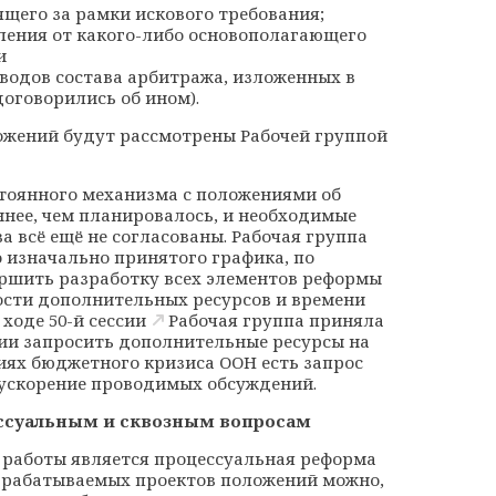
щего за рамки искового требования;
ления от какого-либо основополагающего
и
водов состава арбитража, изложенных в
договорились об ином).
ожений будут рассмотрены Рабочей группой
стоянного механизма с положениями об
нее, чем планировалось, и необходимые
 всё ещё не согласованы. Рабочая группа
 изначально принятого графика, по
ршить разработку всех элементов реформы
мости дополнительных ресурсов и времени
в ходе
50-й сессии
Рабочая группа приняла
ии запросить дополнительные ресурсы на
иях бюджетного кризиса ООН есть запрос
 ускорение проводимых обсуждений.
ссуальным и сквозным вопросам
работы является процессуальная реформа
зрабатываемых проектов положений можно,