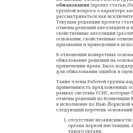
обжалования
(проект статьи 29
группой вопроса о характере ап
рассматриваться как исключите
Текущая редакция проекта стат
отмены решений апелляцией и п
свойственные апелляции (различ
основания, свойственные отмен
признании и приведении в испо
В отношении конкретных основ
обжалование решений на основа
применении права. Было поддер
для обжалования ошибок в оцен
Также члены Рабочей группы вы
применимость предложенных ос
рамках системы УСИГ, которые 
отмены решений по Конвенции 
в исполнение по Нью-Йоркской к
следующий перечень оснований
отсутствие независимости 
органа первой инстанции,
такого органа;