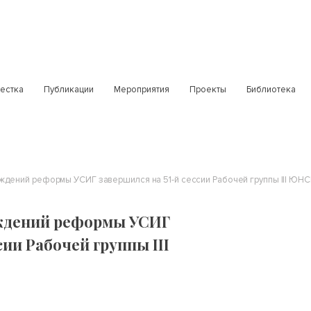
естка
Публикации
Мероприятия
Проекты
Библиотека
ждений реформы УСИГ завершился на 51-й сессии Рабочей группы III ЮН
ждений реформы УСИГ
сии Рабочей группы III