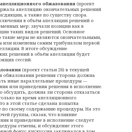
 апелляционного обжалования
(проект
держала апелляцию окончательных решений
сдикции, а также по существу спора.
ключении в объём апелляции решений о
менных мер: звучали позиции как в
яции таких видов решений. Основное
то такие меры не являются окончательными,
ны или изменены самим трибуналом первой
елляции. В итоге обсуждение
ких решений в объём апелляции будет
оящих сессий.
алования
(проект статьи 28) в текущей
ля обжалования решения сторона должна
вать иные параллельные процедуры —
ния или приведения решения в исполнение.
о обсудить, должна ли сторона отказаться
только на время апелляционного
то в этой статье сделана попытка
е по своему содержанию процедуры. На это
чей группы, сказав, что влияние
ния и приведение в исполнение следует
цедуры отмены, и обсуждение этого
вной фокус дискуссии заключался в том,