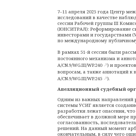
7–11 апреля 2025 года Центр м
исследований в качестве наблюд
сессии Рабочей группы
III
Комисс
(ЮНСИТРАЛ): Реформирование с
инвесторами и государствами (
по международному публичном
В рамках 51-й сессии были расс
постоянного механизма и аннота
A/CN.9/WG.III/WP.240
) и проект
вопросам, а также аннотаций к н
A/CN.9/WG.III/WP.245
).
Апелляционный судебный ор
Одним из важных направлений 
системы УСИГ является создание
разработки лежат опасения, чт
обеспечивает в должной мере п
согласованность, последовател
решений. На данный момент ар
окончательным, в силу чего ош