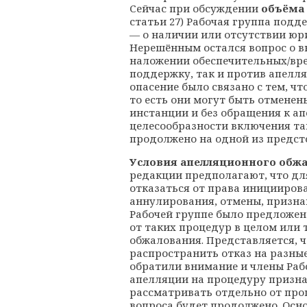
Сейчас при обсуждении
объёма
статьи 27) Рабочая группа под
— о наличии или отсутствии юри
Нерешённым остался вопрос о в
наложении обеспечительных/вре
поддержку, так и против апелл
опасение было связано с тем, ч
то есть они могут быть отмене
инстанции и без обращения к ап
целесообразности включения та
продолжено на одной из предст
Условия апелляционного обж
редакции предполагают, что д
отказаться от права иницииро
аннулирования, отмены, призна
Рабочей группе было предложен
от таких процедур в целом или 
обжалования. Представляется, ч
распространить отказ на разны
обратили внимание и члены Рабо
апелляции на процедуру призна
рассматривать отдельно от про
вопроса будет продолжено. Осно