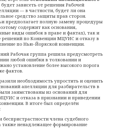
) будет зависеть от решения Рабочей
елляции — в частности, будет ли она
льное средство защиты прав сторон.
ьи предполагает полную замену процедуры
оэтому содержит как основания,
ные виды ошибок в праве и фактах), так и
е решений по Конвенции МЦУИС и отказу в
лнение по Нью-Йоркской конвенции.
аний Рабочая группа решила предусмотреть
нии любой ошибки в толковании и
жано установление более высокого порога
ке фактов.
разили необходимость упростить и оценить
нований апелляции для разбирательств в
были заимствованы из оснований для
МЦУИС и отказа в признании и приведении
онвенции. В итоге был определён
:
и беспристрастности члена судебного
 а также ненадлежащее формирование