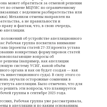
рона может обратиться за отменой решения
тет по отмене МЦУИС по ограниченному
связанных с ведением разбирательства или
жа). Механизм отмены направлен на
ательства, а не правильности и
праву и фактам, что, в свою очередь,
ю апелляции.
 положений об устройстве апелляционного
йчас Рабочая группа посвятила внимание
ана (проекты статей 27–33
проекта устава
сованию конкретных формулировок статей
основополагающие вопросы об
не решены (например, как апелляция
ующую систему УСИГ, какой объём
ого органа и как он будет создан — как
ть инвестиционного суда). В силу этого со
новь звучали осторожные сомнения в
титута апелляции. Было отмечено, что для
 решить эти вопросы, что планируется
бочей группы в сентябре 2025 года.
ессиях, Рабочая группа уже рассматривала,
ены в апелляции и по каким основаниям.