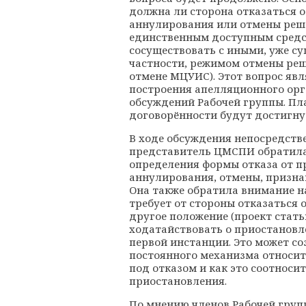
должна ли сторона отказаться 
аннулирования или отмены реше
единственным доступным средс
сосуществовать с иными, уже с
частности, режимом отмены реш
отмене МЦУИС). Этот вопрос яв
построения апелляционного орг
обсуждений Рабочей группы. Пл
договорённости будут достигнут
В ходе обсуждения непосредств
представитель ЦМСПИ обратила
определения формы отказа от 
аннулирования, отмены, призна
Она также обратила внимание н
требует от стороны отказаться 
другое положение (проект стать
ходатайствовать о приостановл
первой инстанции. Это может со
постоянного механизма относит
под отказом и как это соотноси
приостановления.
По мнению членов Рабочей груп