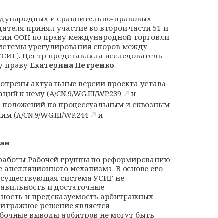
еждународных и сравнительно-правовых
ателя принял участие во второй части 51-й
ии ООН по праву международной торговли
истемы урегулирования споров между
УСИГ). Центр представляла исследователь
у праву
Екатерина Петренко
.
мотрены актуальные версии проекта устава
ций к нему (
A/CN.9/WG.III/WP.239
и
ов положений по процессуальным и сквозным
им (
A/CN.9/WG.III/WP.244
и
ган
работы Рабочей группы по реформированию
 апелляционного механизма. В основе его
о существующая система УСИГ не
равильность и достаточные
ьность и предсказуемость арбитражных
битражное решение является
ибочные выводы арбитров не могут быть