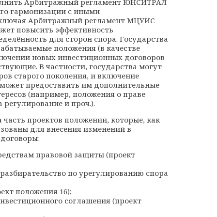
ополнить Арбитражный регламент ЮНСИТРАЛ
его гармонизации с иными
включая Арбитражный регламент МЦУИС
 может повысить эффективность
еделённость для сторон спора. Государства
рабатываемые положения (в качестве
лючении новых инвестиционных договоров
твующие. В частности, государства могут
ов старого поколения, и включение
 может предоставить им дополнительные
ересов (например, положения о праве
 регулирование и проч.).
а часть проектов положений, которые, как
ьзованы для внесения изменений в
договоры:
редствам правовой защиты (проект
 разбирательство по урегулированию спора
ект положения 16);
инвестиционного соглашения (проект