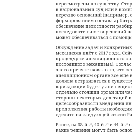
пересмотрены по существу. Сто
в национальный суд или в коми
перечню оснований (например, 
формированием состава арбитра
обеспечение целостности разбир
последовательности решений по 
может обеспечиваться с помощь
Обсуждение задач и конкретных
механизма идёт с 2017 года. Се
процедурам апелляционного орг
постоянного механизма). Согла
часто препятствовало то, что 
апелляционном органе все ещё 
должна встраиваться в существ
юрисдикции будет у апелляционн
отдельно стоящий орган или час
стороны некоторых делегаций в
целесообразности внедрения инс
продолжения работы необходимо
сделать на следующей сессии Ра
Ранее, на
38-й
,
40-й
и
44-й
с
какие решения могут быть оспор