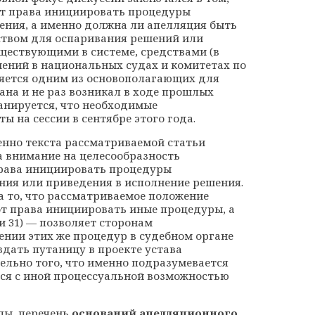
от права инициировать процедуры
ния, а именно должна ли апелляция быть
твом для оспаривания решений или
уществующими в системе, средствами (в
ений в национальных судах и комитетах по
ляется одним из основополагающих для
ана и не раз возникал в ходе прошлых
анируется, что необходимые
ы на сессии в сентябре этого года.
енно текста рассматриваемой статьи
 внимание на целесообразность
права инициировать процедуры
ния или приведения в исполнение решения.
а то, что рассматриваемое положение
от права инициировать иные процедуры, а
и 31) — позволяет сторонам
ении этих же процедур в судебном органе
здать путаницу в проекте устава
ельно того, что именно подразумевается
тся с иной процессуальной возможностью
пы, перечень
оснований апелляционного