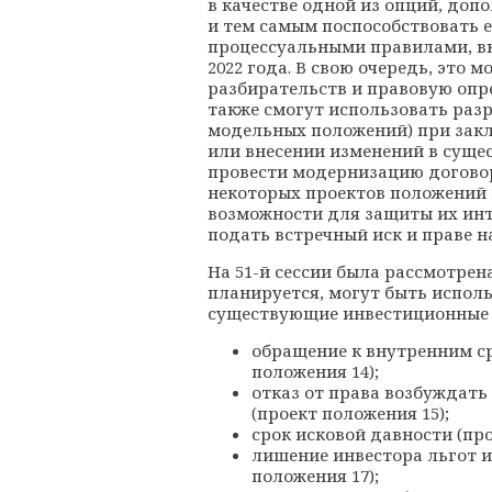
в качестве одной из опций, д
и тем самым поспособствовать 
процессуальными правилами, 
2022 года. В свою очередь, это
разбирательств и правовую опр
также смогут использовать раз
модельных положений) при зак
или внесении изменений в сущес
провести модернизацию договор
некоторых проектов положений
возможности для защиты их инт
подать встречный иск и праве на
На 51-й сессии была рассмотрен
планируется, могут быть испол
существующие инвестиционные 
обращение к внутренним с
положения 14);
отказ от права возбуждать
(проект положения 15);
срок исковой давности (про
лишение инвестора льгот 
положения 17);