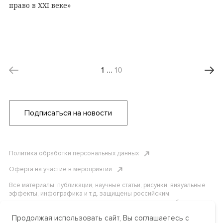
право в XXI веке»
1
…
10
Подписаться на новости
Политика обработки персональных данных
Оферта на участие в мероприятии
Все материалы, публикации, научные статьи, рисунки, визуальные
эффекты, инфографика и т.д. защищены российским,
американским и международным законодательством об авторском
праве. Копирование, воспроизведение и распространение
Продолжая использовать сайт, Вы соглашаетесь с
материалов без письменного разрешения АНО «Центр